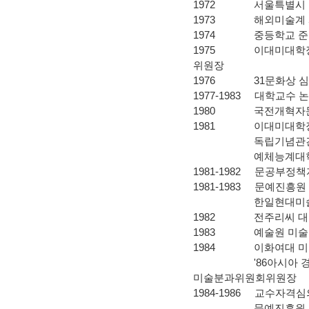
1972 서울특별시 
1973 해외미술계 시
1974 중등학교 준교
1975 이대미대학장
위원장
1976 31문화상 
1977-1983 대학교수
1980 국전개혁자문
1981 이대미대학장
독립기념관건립
예체능계대학평가실
1981-1982 문공부정
1981-1983 문예진
한일현대미술전 추
1982 전주리씨 대동
1983 예술원 미술
1984 이화여대 미
'86아시아 경기
미술분과위원회위원장
1984-1986 교수자
문예진흥원 전시분