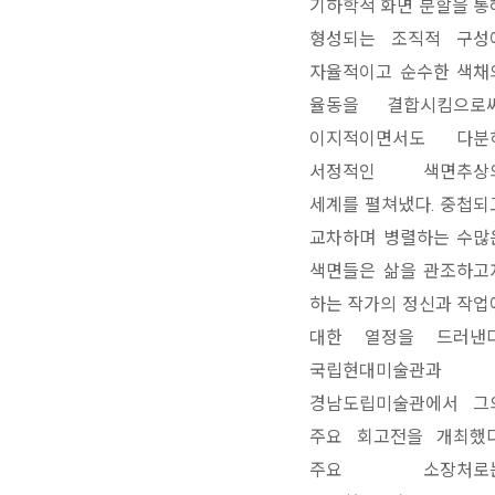
기하학적 화면 분할을 통
형성되는 조직적 구성
자율적이고 순수한 색채
율동을 결합시킴으로써
이지적이면서도 다분
서정적인 색면추상
세계를 펼쳐냈다. 중첩되
교차하며 병렬하는 수많
색면들은 삶을 관조하고
하는 작가의 정신과 작업
대한 열정을 드러낸다
국립현대미술관과
경남도립미술관에서 그
주요 회고전을 개최했다
주요 소장처로