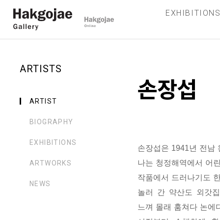
EXHIBITION
ARTISTS
손장섭
ARTIST
BIOGRAPHY
EXHIBITIONS
손장섭은
1941
년 전남
나는 청정해역에서 어린
ARTWORKS
작품에서 드러나기도 
NEWS
놀러 간 약산도 외갓
느껴 몰래 훔쳐다 논에