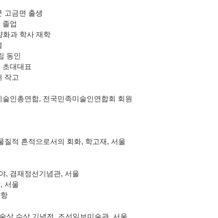
 고금면 출생
 졸업
양화과 학사 재학
설
립 동인
 초대대표
 작고
예술인총연합
,
전국민족미술인연합회 회원
 물질적 흔적으로서의 회화
,
학고재
,
서울
야
,
겸재정선기념관
,
서울
랑
,
서울
포항
미술상 수상 기념전
,
조선일보미술관
,
서울