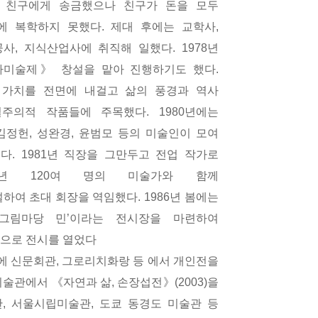
 친구에게 송금했으나 친구가 돈을 모두
에 복학하지 못했다
.
제대 후에는 교학사
,
공사
,
지식산업사에 취직해 일했다
. 1978
년
미술제》 창설을 맡아 진행하기도 했다
.
 가치를 전면에 내걸고 삶의 풍경과 역사
실주의적 작품들에 주목했다
. 1980
년에는
김정헌
,
성완경
,
윤범모 등의 미술인이 모여
했다
. 1981
년 직장을 그만두고 전업 작가로
년
120
여 명의 미술가와 함께
설하여 초대 회장을 역임했다
. 1986
년 봄에는
그림마당 민
’
이라는 전시장을 마련하여
으로 전시를 열었다
에 신문회관
,
그로리치화랑 등 에서 개인전을
미술관에서 《자연과 삶
,
손장섭전》
(2003)
을
관
,
서울시립미술관
,
도쿄 동경도 미술관 등