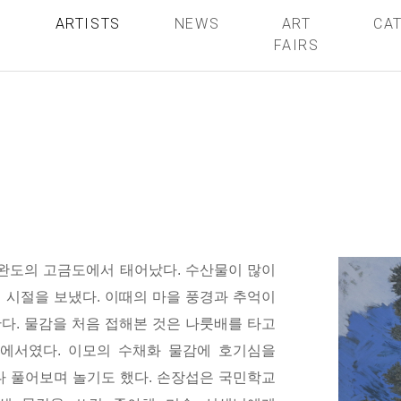
S
ARTISTS
NEWS
ART
CA
FAIRS
 완도의 고금도에서 태어났다
.
수산물이 많이
 시절을 보냈다
.
이때의 마을 풍경과 추억이
한다
.
물감을 처음 접해본 것은 나룻배를 타고
집에서였다
.
이모의 수채화 물감에 호기심을
다 풀어보며 놀기도 했다
.
손장섭은 국민학교