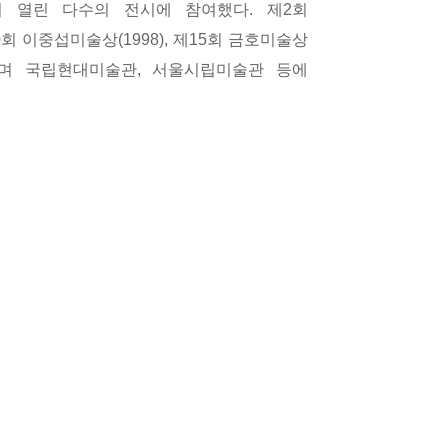
서 열린 다수의 전시에 참여했다
.
제
2
회
0
회 이중섭미술상
(1998),
제
15
회 금호미술상
며 국립현대미술관
,
서울시립미술관 등에