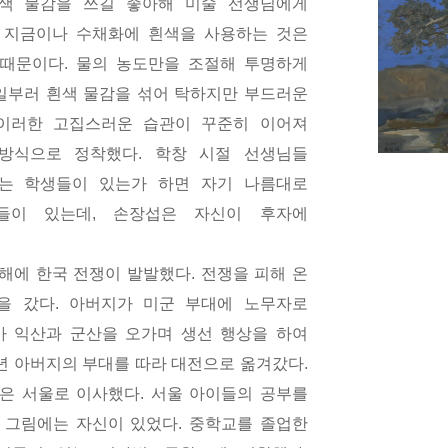
색 물감을 쓰길 좋아해 미술 선생님에게
 지금이나 수채화에 흰색을 사용하는 것은
 때문이다
.
물의 농도만을 조절해 투명하게
일부러 흰색 물감을 섞어 탁하지만 부드러운
이러한 고집스러운 습관이 꾸준히 이어져
 방식으로 정착했다
.
학창 시절 선생님들
는 학생들이 있는가 하면 자기 나름대로
들이 있는데
,
손장섭은 자신이 후자에
 해에 한국 전쟁이 발발했다
.
전쟁을 피해 온
을 갔다
.
아버지가 미군 부대에 노무자로
 익산과 군산을 오가며 생선 행상을 하여
년 아버지의 부대를 따라 대전으로 옮겨갔다
.
은 서울로 이사했다
.
서울 아이들의 공부를
 그림에는 자신이 있었다
.
중학교를 졸업한