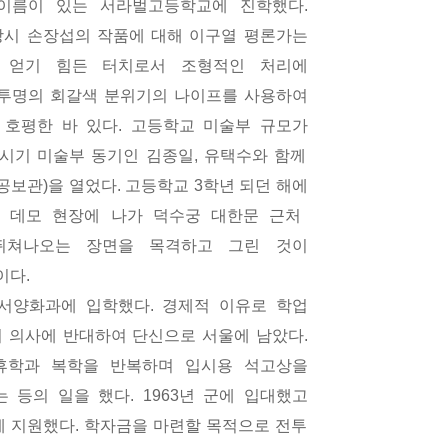
이름이 있는 서라벌고등학교에 진학했다
.
시 손장섭의 작품에 대해 이구열 평론가는
 얻기 힘든 터치로서 조형적인 처리에
투명의 회갈색 분위기의 나이프를 사용하여
 호평한 바 있다
.
고등학교 미술부 규모가
 시기 미술부 동기인 김종일
,
유택수와 함께
공보관
)
을 열었다
.
고등학교
3
학년 되던 해에
.
데모 현장에 나가 덕수궁 대한문 근처
뛰쳐나오는 장면을 목격하고 그린 것이
이다
.
 서양화과에 입학했다
.
경제적 이유로 학업
 의사에 반대하여 단신으로 서울에 남았다
.
휴학과 복학을 반복하며 입시용 석고상을
는 등의 일을 했다
. 1963
년 군에 입대했고
에 지원했다
.
학자금을 마련할 목적으로 전투