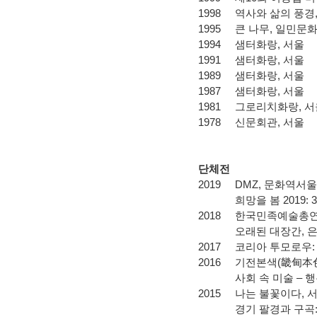
1998
역사와 삶의 풍경
1995
큰 나무
,
일민문
1994
샘터화랑
,
서울
1991
샘터화랑
,
서울
1989
샘터화랑
,
서울
1987
샘터화랑
,
서울
1981
그로리치화랑
,
서
1978
신문회관
,
서울
단체전
2019
DMZ,
문화역서울
희망을 봄
2019:
3
2018
한국민족예술총
오래된 대장간
,
2017 코리아 투모로우:
2016
기전본색
(
畿甸本
사회 속 미술
–
행
2015
나는 불꽃이다, 서울
경기 팔경과 구곡