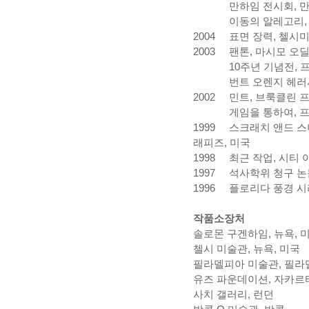
만하임 전시회
,
이동의 알레고리
2004
표면 장력
,
첼시
2003
팬톤
,
마시모 오딜
10
주년 기념전
,
번트 오렌지 헤러
2002
민트
,
브룩클린 
게임을 통하여
,
프
1999
스크래치 앤드 
래피즈
,
미국
1998
최근 작업
,
시티 
1997
석사학위 청구 논
1996
플로리다 풍경 
작품소장처
솔로몬 구겐하임
,
뉴욕
,
첼시 미술관
,
뉴욕
,
미국
필라델피아 미술관
,
필라
유즈 파운데이션
,
자카르
사치 갤러리
,
런던