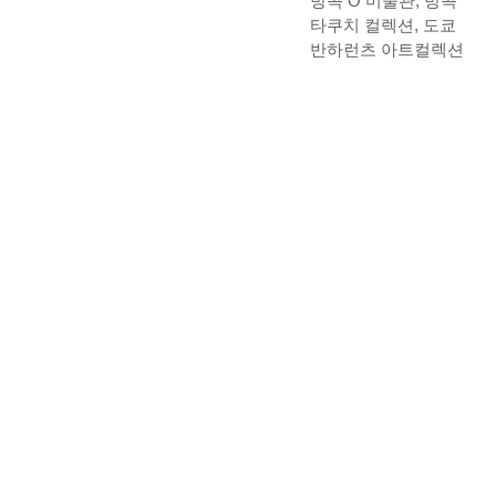
방콕
O
미술관
,
방콕
타쿠치 컬렉션
,
도쿄
반하런츠 아트컬렉션