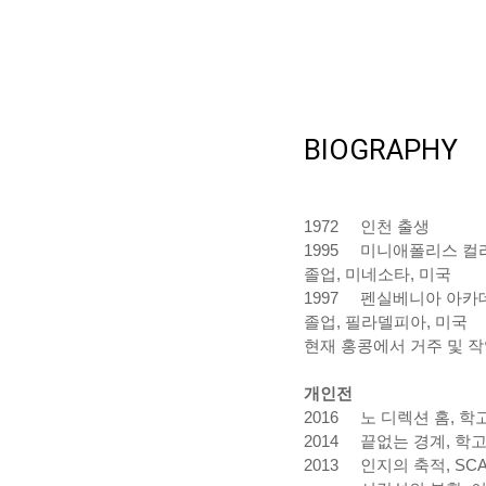
BIOGRAPHY
1972
인천 출생
1995
미니애폴리스 컬리
졸업
,
미네소타
,
미국
1997
펜실베니아 아카데
졸업
,
필라델피아
,
미국
현재 홍콩에서 거주 및 작
개인전
2016 노 디렉션 홈, 학
2014
끝없는 경계
,
학
2013
인지의 축적
, SC