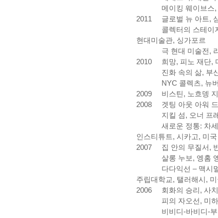
메이킹 웨이브스
2011
글로벌 뉴 아트
,
콜렉터의 스테이
현대미술관
,
싱가포르
극 현대 미술전
,
2010
희망
,
피노 재단
,
진화 속의 삶
,
부
NYC
콜렉츠
,
뉴버
2009
비스틴
,
노흐뎅 
2008
겟팅 아웃 아워 
지킬 섬
,
오너 프
새로운 정통
:
차세
인스티튜트
,
시카고
,
미국
2007
집 안의 무질서
,
살롱 누보
,
엥홈 
다다익선
–
맥시
주립대학교
,
탤러해시
,
미
2006
회화의 승리
,
사치
피의 자오선
,
미하
비비디
-
바비디
-
부