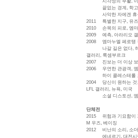
시각성의 부활
,
끝없는 경계
,
학
사악한 자에겐 휴식
2011
특별한 지구
,
유즈
2010
손목의 피로
,
엠마
2009
예측
,
아라리오 
2008
엠마누엘
페로탱 
나갈 길은 없다
,
갤러리
,
룩셈부르크
2007
진보는 더 이상 
2006
우연한 관광객
,
엠
하이 콜레스테롤 
2004
당신이 원하는 것
LFL
갤러리
,
뉴욕
,
미국
소셜 디스토션
,
엠
단체전
2015 위험과 기묘함이 
M 우즈, 베이징
2012
비난의 소리
,
소
에네르기
,
대전시