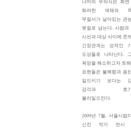
너머의 무의식은 화면
화려한 색채와 즉
무질서가 살아있는 관
붓질로 남는다
.
사람과
시선과 대상 사이에 존
긴장관계는 성적인 
도상들로 나타난다
.
욕망을 해소하고자 토해
표현들은 불쾌함과 음
일으키기 보다는 
감각과 호기
불러일으킨다
.
2009
년
7
월
,
서울시립
신진 작가 전시 