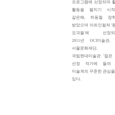
프로그램에 선정되며 
활동을 펼치기 시작
같은해
,
하동철 장
받았으며 아트인컬쳐
'
요괴들
'
에 선정되
2011
년
OCI
미술관
, 
서울문화재단
, 2
국립현대미술관
'
젊은
선정 작가에 들며
미술계의 꾸준한 관심을
있다
.