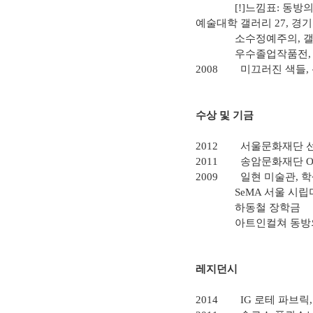
[!]
느낌표
:
동방의
예술대학 갤러리
27,
경기
소수정예주의
,
갤
우수졸업작품전
2008
미끄러진 색들
,
수상 및 기금
2012
서울문화재단 
2011
송암문화재단
O
2009
일현 미술관
,
학
SeMA
서울 시립
하동철 장학금
아트인컬쳐 동방
레지던시
2014
IG
로테 파브릭