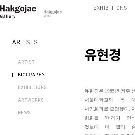
EXHIBITIONS
ARTISTS
유현경
ARTIST
BIOGRAPHY
EXHIBITIONS
유현경은
1985
년 청주 
서울대학교와 동 
ARTWORKS
서양화과를 졸업했다
.
NEWS
회화를
'
머리가 인
것보다 더 빨리 