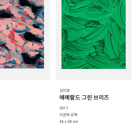
김미영
에메랄드 그린 브리즈
2017
리넨에 유채
45 x 38 cm