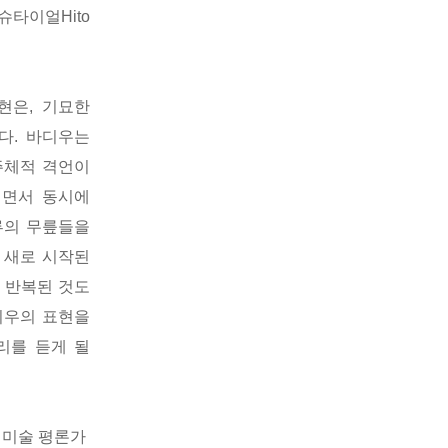
타이얼Hito
표현은, 기묘한
다. 바디우는
주체적 격언이
이면서 동시에
루의 무릎들을
게 새로 시작된
 반복된 것도
바디우의 표현을
리를 듣게 될
, 미술 평론가