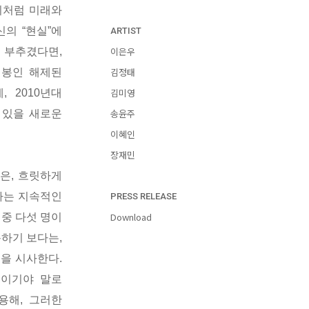
이처럼 미래와
의 “현실”에
ARTIST
이은우
 부추겼다면,
김정태
 봉인 해제된
김미영
 2010년대
송윤주
 있을 새로운
이혜인
장재민
》은, 흐릿하게
하는 지속적인
PRESS RELEASE
Download
 중 다섯 명이
하기 보다는,
을 시사한다.
들이기야 말로
인용해, 그러한