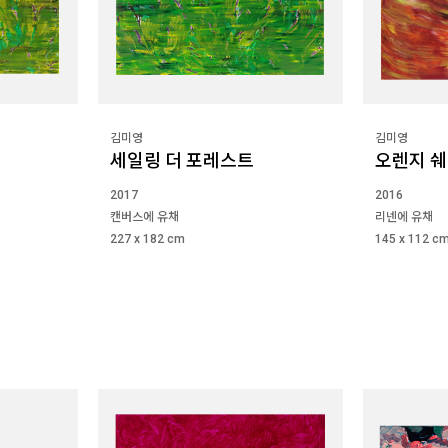
김미영
김미영
세일링 더 포레스트
오렌지 
2017
2016
캔버스에 유채
리넨에 유채
227 x 182 cm
145 x 112 c