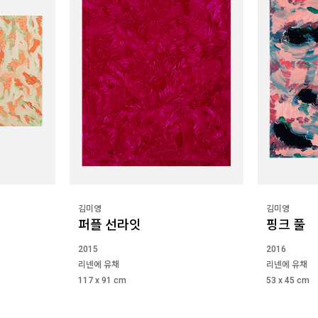
김미영
김미영
퍼플 선라잇
핑크 풀
2015
2016
리넨에 유채
리넨에 유채
117 x 91 cm
53 x 45 cm