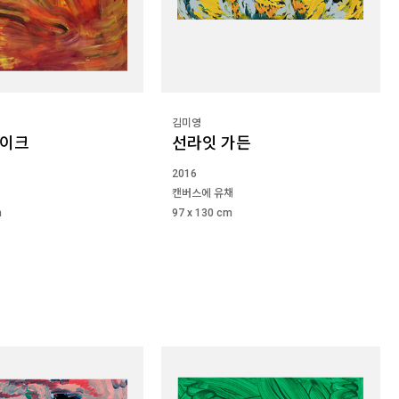
김미영
쉐이크
선라잇 가든
2016
캔버스에 유채
m
97 x 130 cm