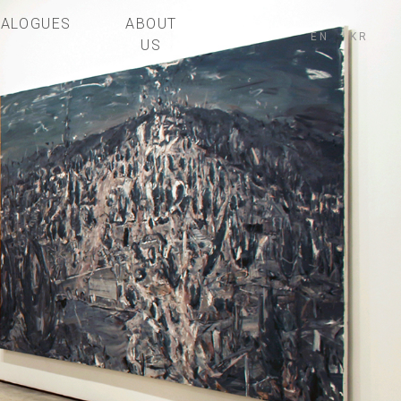
TALOGUES
ABOUT
EN
KR
US