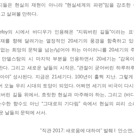
들은 현실의 재현이 아니라 “현실세계의 파편”임을 강조한 슈
여놓고 살펴볼 만하다.
nefoy의 시에서 바디우가 인용해온 “지워버린 길들”이라는 
재를 향해 달려가는 열정적인 20세기의 풍경을 함축하고 있
 없는 희망의 문턱을 넘는/넘어야 하는 아이러니를 20세기의 
 만델스탐의 시 마지막 부분을 인용하면서 20세기는 “감옥
한다. 그리고 새로운 날들의 시작은, “관절이 굳어버린 하루하
아야” 성사된다. 지금은 21세기다. 100년이 훌쩍 지난. 그렇
어 오늘 우리 시대의 토양이 되었다. 어쩌면 세기의 비극이 다시
워버린 길들 위에서, 흐릿한 현실과 마주해야 하는, 그리고 (
순수한 향수도 아닌 “그대로의 기다림” 속에서 현실의 피리 소
운 날들의 문턱에 서서.
"직관 2017: 새로움에 대하여" 발췌
l 안소연