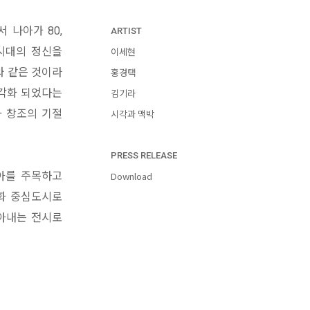
 나아가 80,
ARTIST
 시대의 정신을
이세현
와 같은 것이라
홍경택
시각화 되었다는
김기라
과 창조의 기절
시각과 맥박
PRESS RELEASE
아를 주목하고
Download
문화 중심도시로
담아내는 전시로