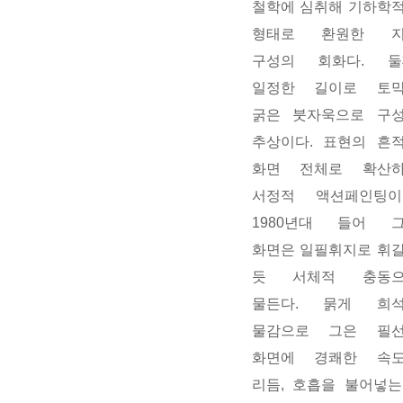
철학에 심취해 기하학
형태로 환원한 
구성의 회화다. 둘
일정한 길이로 토
굵은 붓자욱으로 구
추상이다. 표현의 흔
화면 전체로 확산
서정적 액션페인팅이
1980년대 들어 
화면은 일필휘지로 휘
듯 서체적 충동
물든다. 묽게 희
물감으로 그은 필
화면에 경쾌한 속
리듬, 호흡을 불어넣는