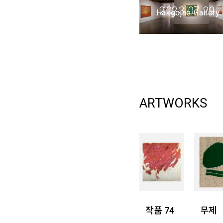
2023.07.29
Hakgojae Gallery
ARTWORKS
작품 74
무제