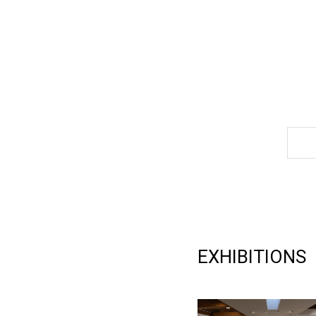
Rhee
Sang-
wooc: The
Centenary
EXHIBITIONS
2023.06.28
-