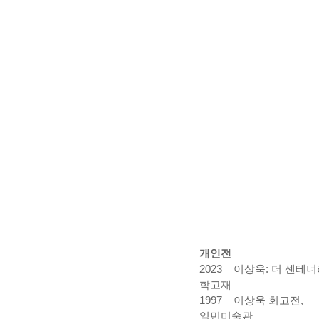
개인전
2023
이상욱: 더 센테너
학고재
1997 이상욱 회고전,
일민미술관