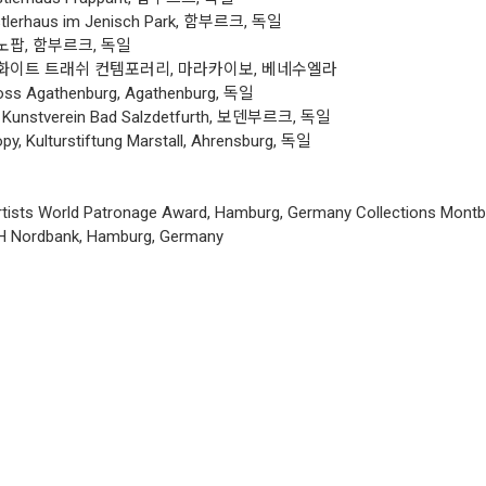
lerhaus im Jenisch Park, 함부르크, 독일
, 함부르크, 독일
, 화이트 트래쉬 컨템포러리, 마라카이보, 베네수엘라
gathenburg, Agathenburg, 독일
, Kunstverein Bad Salzdetfurth, 보덴부르크, 독일
py, Kulturstiftung Marstall, Ahrensburg, 독일
tists World Patronage Award, Hamburg, Germany Collections Montbl
SH Nordbank, Hamburg, Germany