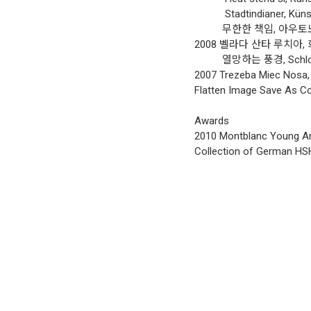
Stadtindianer, Künst
무한한 책임, 아우토노팝
2008 벨라다 산타 루치아
열망하는 풍경, Schloss A
2007 Trezeba Miec Nosa
Flatten Image Save As Co
Awards
2010 Montblanc Young Ar
Collection of German H