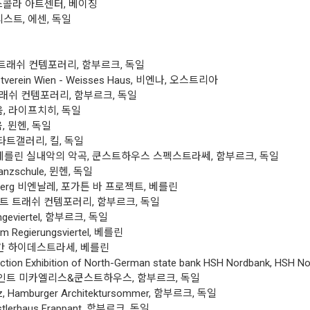
 스콜라 아트센터, 베이징
리스트, 에센, 독일
 트래쉬 컨템포러리, 함부르크, 독일
tverein Wien - Weisses Haus, 비엔나, 오스트리아
 트래쉬 컨템포러리, 함부르크, 독일
 라이프치히, 독일
움, 뮌헨, 독일
트갤러리, 킬, 독일
베를린 실내악의 악곡, 쿤스트하우스 스펙스트라쎄, 함부르크, 독일
schule, 뮌헨, 독일
reuzberg 비엔날레, 포가튼 바 프로젝트, 베를린
 트래쉬 컨템포러리, 함부르크, 독일
viertel, 함부르크, 독일
 Regierungsviertel, 베를린
 하이데스트라세, 베를린
ion Exhibition of North-German state bank HSH Nordbank, HSH
트 미카엘리스&쿤스트하우스, 함부르크, 독일
, Hamburger Architektursommer, 함부르크, 독일
lerhaus Frappant, 함부르크, 독일