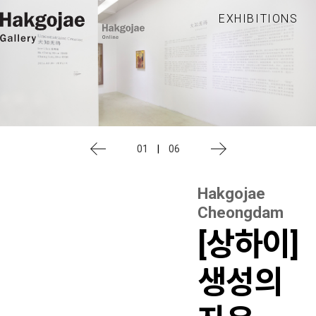
EXHIBITIONS
01
|
06
Hakgojae
Cheongdam
[상하이]
생성의