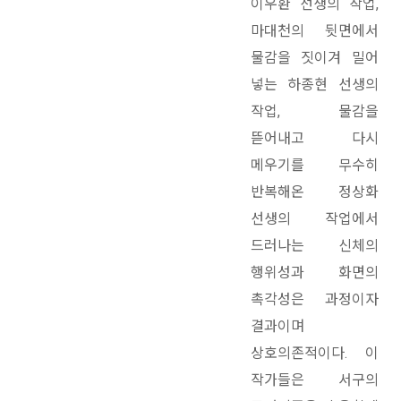
이우환 선생의 작업,
마대천의 뒷면에서
물감을 짓이겨 밀어
넣는 하종현 선생의
작업, 물감을
뜯어내고 다시
메우기를 무수히
반복해온 정상화
선생의 작업에서
드러나는 신체의
행위성과 화면의
촉각성은 과정이자
결과이며
상호의존적이다. 이
작가들은 서구의