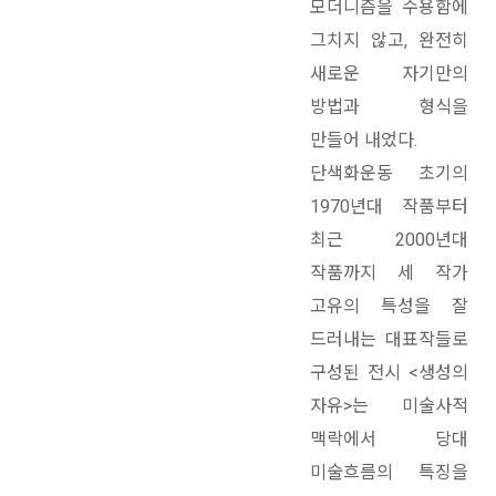
모더니즘을 수용함에
그치지 않고, 완전히
새로운 자기만의
방법과 형식을
만들어 내었다.
단색화운동 초기의
1970년대 작품부터
최근 2000년대
작품까지 세 작가
고유의 특성을 잘
드러내는 대표작들로
구성된 전시 <생성의
자유>는 미술사적
맥락에서 당대
미술흐름의 특징을