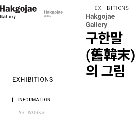
EXHIBITIONS
Hakgojae
Gallery
구한말
(舊韓末)
의 그림
EXHIBITIONS
INFORMATION
ARTWORKS