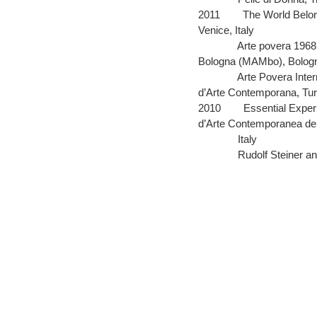
2011
The World Belon
Venice, Italy
Arte povera 1968,
Bologna (MAMbo), Bologna
Arte Povera Inter
d’Arte Contemporana, Turi
2010
Essential Expe
d’Arte Contemporanea della
Italy
Rudolf Steiner a
Kunstmuseum Wolfsberg,
2009
Mark Wallinger
Linesman, Hayward Galle
2007
Rockburne, and
Libraty & Museum, New 
Mentalscapes, A 
Contemporary Art, Tel Av
Tel Aviv Rouge b
Nantes
Futurismo al we