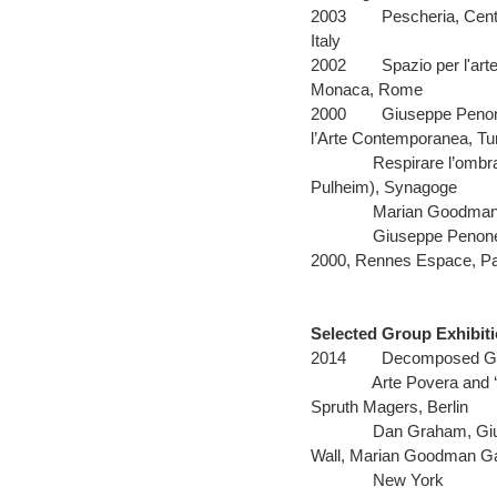
2003
Pescheria, Centr
Italy
2002
Spazio per l'ar
Monaca, Rome
2000
Giuseppe Penon
l’Arte Contemporanea, Tur
Respirare l’ombr
Pulheim), Synagoge
Marian Goodman 
Giuseppe Penone
2000, Rennes Espace, Pa
Selected Group Exhibit
2014
Decomposed Gar
Arte Povera and ‘
Spruth Magers, Berlin
Dan Graham, Giu
Wall, Marian Goodman Gal
New York