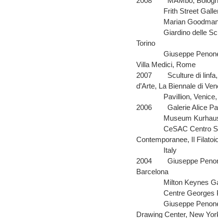
2008
MAMbo, Bolog
Frith Street Gall
Marian Goodman 
Giardino delle Sc
Torino
Giuseppe Penone
Villa Medici, Rome
2007
Sculture di linf
d’Arte, La Biennale di Vene
Pavillion, Venice, 
2006
Galerie Alice P
Museum Kurhaus
CeSAC Centro Spe
Contemporanee, Il Filatoi
Italy
2004
Giuseppe Penon
Barcelona
Milton Keynes Ga
Centre Georges 
Giuseppe Penone,
Drawing Center, New Yor