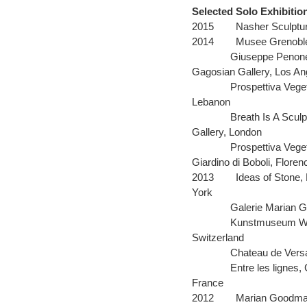
Selected Solo Exhibitio
2015
Nasher Sculptur
2014
Musee Grenoble
Giuseppe Penone
Gagosian Gallery, Los An
Prospettiva Veget
Lebanon
Breath Is A Sculp
Gallery, London
Prospettiva Vege
Giardino di Boboli, Florenc
2013
Ideas of Stone
York
Galerie Marian 
Kunstmuseum Wint
Switzerland
Chateau de Versai
Entre les lignes,
France
2012
Marian Goodman